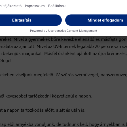
 bőrünket a direkt napfénytől. Viseljünk hosszú ujjú, lenge anya
reket. Mivel a gyermekek bőre kevésbé ellenálló és másfajta gon
lata az ajánlott. Mivel az UV-filternek legalább 20 percre van s
en bekenjük magunkat. Másfél óránként ajánlott az újra krémezés, é
éteget.
rdekében viseljünk megfelelő UV-szűrős szemüveget, napszemüveg
nél kevesebbet tartózkodni közvetlenül a napon.
t a napon tartózkodás előtt, alatt és után is.
ap elől árnyékba vonuljunk, de tudnunk kell, hogy árnyékban is le