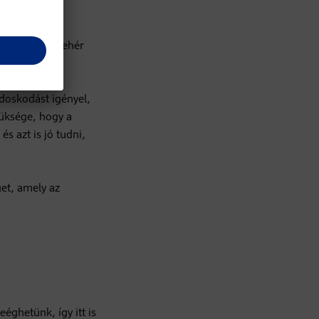
gból készült fehér
doskodást igényel,
züksége, hogy a
s azt is jó tudni,
et, amely az
éghetünk, így itt is