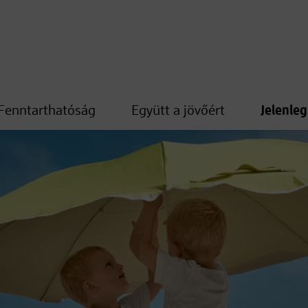
Fenntarthatóság
Együtt a jövőért
Jelenle