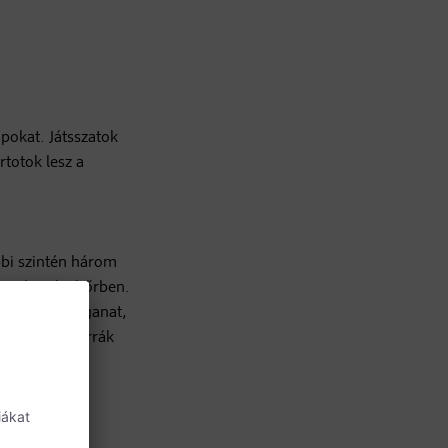
pokat. Játsszatok
rtotok lesz a
bbi szintén három
bre hatol a bőrben.
ndulatú bőrdaganat,
járulnak a bőrrák
 közben is le
sebbek is