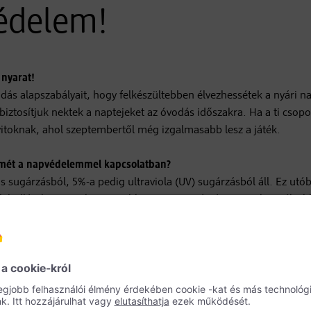
védelem!
 nyarat!
dás alapszabályait, hogy felkészültebben élvezhessétek a nyári na
ztosítjuk nektek a naptejeket az óvodás időszakra. Ha a ti csopo
ovitoknak, ahol szeptembertől még izgalmasabb lesz a játék.
elmét a napvédelemmel kapcsolatban?
s sugárzásból, 5%-a pedig ultraviola (UV) sugárzásból áll. Ez utó
ak hullámhossza a legnagyobb, ez az a sugárzás, ami a legmélyeb
s a bőr öregedéséért, és bizonyítottan szerepet játszik a rosszi
égésről pedig az UVB sugarak a felelősek, amelyek szintén hozzá
elkednek ránk, hiszen már a tavaszi napsütésben, sőt, akár síelés
het nagy segítség a napvédelmi szabályzat, amelyből már a legki
it és az ezzel kapcsolatos leghasznosabb tanácsokat.