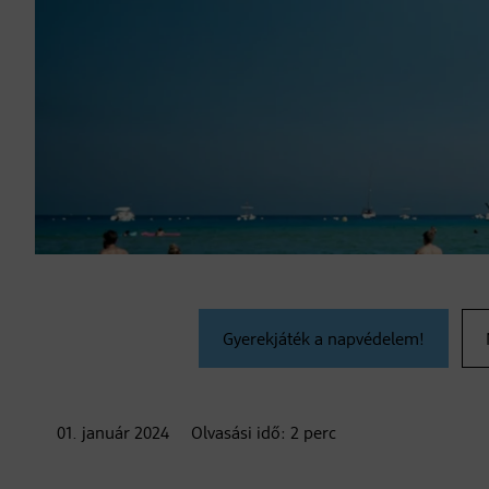
Gyerekjáték a napvédelem!
01. január
2024
Olvasási idő:
2
perc