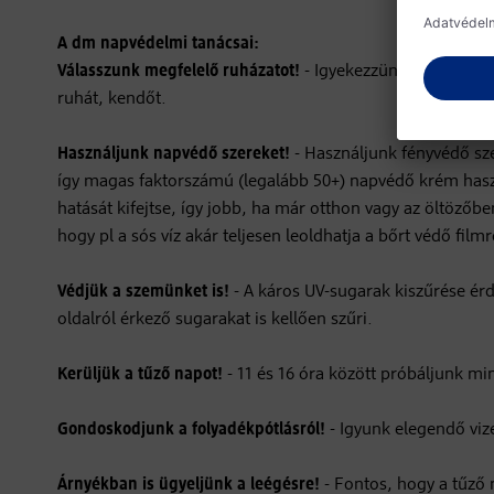
A dm napvédelmi tanácsai:
Válasszunk megfelelő ruházatot!
- Igyekezzünk mindig óvni
ruhát, kendőt.
Használjunk napvédő szereket!
- Használjunk fényvédő sze
így magas faktorszámú (legalább 50+) napvédő krém haszná
hatását kifejtse, így jobb, ha már otthon vagy az öltözőb
hogy pl a sós víz akár teljesen leoldhatja a bőrt védő filmr
Védjük a szemünket is!
- A káros UV-sugarak kiszűrése é
oldalról érkező sugarakat is kellően szűri.
Kerüljük a tűző napot!
- 11 és 16 óra között próbáljunk mi
Gondoskodjunk a folyadékpótlásról!
- Igyunk elegendő vize
Árnyékban is ügyeljünk a leégésre!
- Fontos, hogy a tűző n