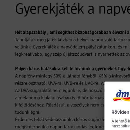
Gyerekjáték a nap
Hét alapszabály , ami segíthet biztonságosabban élvezni a
Tanuljátok meg játék közben a helyes napon való tartózko
velünk a Gyerekjáték a napvédelem pályázatunkon, és mi bi
legkreatívabb, egy szép új játszóudvart is nyerhettek az 
Milyen káros hatásokra kell felhívnunk a gyermekek figy
A napfény mintegy 50%-a látható fényből, 45%-a infravörö
részre osztható: UVA-ra, UVB-re és UVC-re. Az UVA-sugar
Az UVA-sugaraktól nem égünk le, de hosszú távon ez felelő
a melanoma kialakulásában is. A bőr barnaságáról és a le
kifejlődéséhez. Ráadásul, a veszélyek nem csak nyáron les
tudunk égni.
Érdemes tehát védekeznünk a káros sugárzástól. Ehhez le
megismerhetik a napon tartózkodás legfontosabb előírása