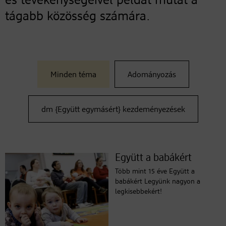
és tevékenységeivel példát mutat a
tágabb közösség számára.
Minden téma
Adományozás
dm {Együtt egymásért} kezdeményezések
Együtt a babákért
Több mint 15 éve Együtt a
babákért Legyünk nagyon a
legkisebbekért!