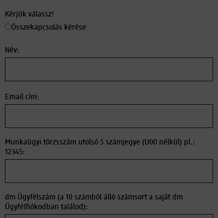
Kérjük válassz!
Összekapcsolás kérése
Név:
Email cím:
Munkaügyi törzsszám utolsó 5 számjegye (U00 nélkül) pl.:
12345:
dm Ügyfélszám (a 10 számból álló számsort a saját dm
Ügyfélfiókodban találod):