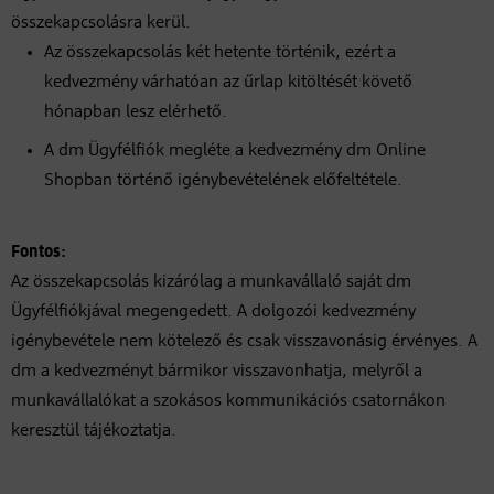
összekapcsolásra kerül.
Az összekapcsolás két hetente történik, ezért a
kedvezmény várhatóan az űrlap kitöltését követő
hónapban lesz elérhető.
A dm Ügyfélfiók megléte a kedvezmény dm Online
Shopban történő igénybevételének előfeltétele.
Fontos:
Az összekapcsolás kizárólag a munkavállaló saját dm
Ügyfélfiókjával megengedett. A dolgozói kedvezmény
igénybevétele nem kötelező és csak visszavonásig érvényes. A
dm a kedvezményt bármikor visszavonhatja, melyről a
munkavállalókat a szokásos kommunikációs csatornákon
keresztül tájékoztatja.