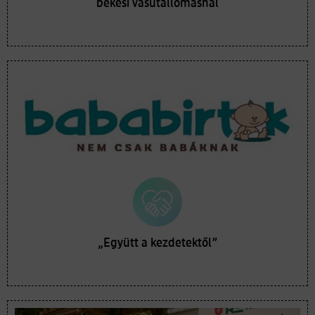
békési vasútállomásnál
„Együtt a kezdetektől”