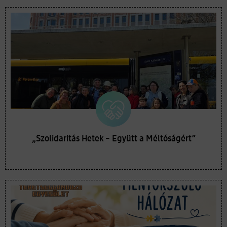
„Szolidaritás Hetek – Együtt a Méltóságért”