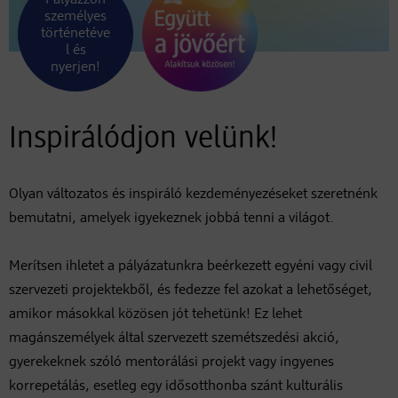
személyes
történetéve
l és
nyerjen!
Inspirálódjon velünk!
Olyan változatos és inspiráló kezdeményezéseket szeretnénk
bemutatni, amelyek igyekeznek jobbá tenni a világot.
Merítsen ihletet a pályázatunkra beérkezett egyéni vagy civil
szervezeti projektekből, és fedezze fel azokat a lehetőséget,
amikor másokkal közösen jót tehetünk! Ez lehet
magánszemélyek által szervezett szemétszedési akció,
gyerekeknek szóló mentorálási projekt vagy ingyenes
korrepetálás, esetleg egy idősotthonba szánt kulturális