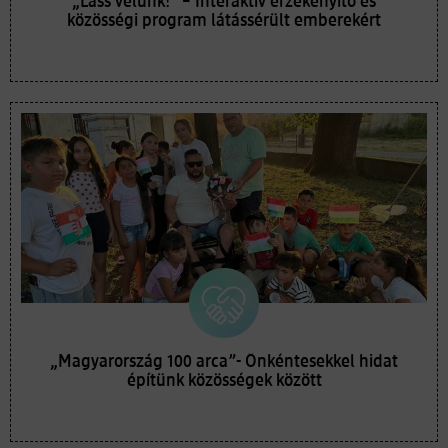
„Láss velünk!” – Interaktív érzékenyítő és
közösségi program látássérült emberekért
„Magyarország 100 arca”- Önkéntesekkel hidat
építünk közösségek között