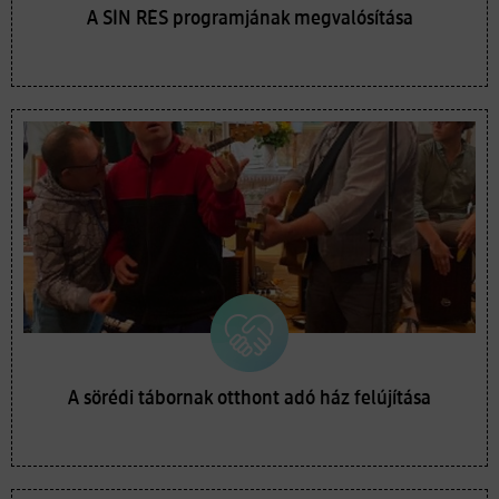
A SÍN RÉS programjának megvalósítása
A sörédi tábornak otthont adó ház felújítása