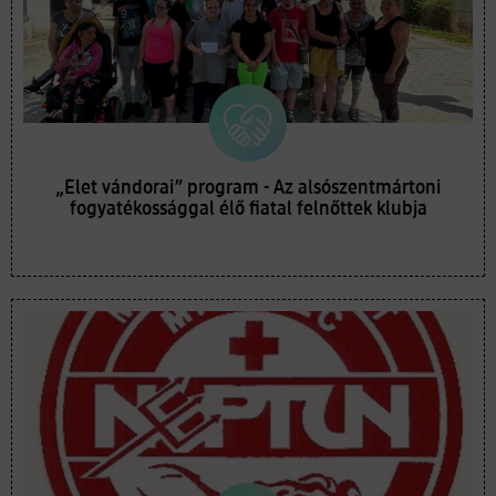
„Élet vándorai” program - Az alsószentmártoni
fogyatékossággal élő fiatal felnőttek klubja