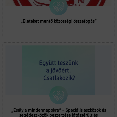
„Életeket mentő közösségi összefogás”
„Esély a mindennapokra” – Speciális eszközök és
segédeszközök beszerzése látássérült és